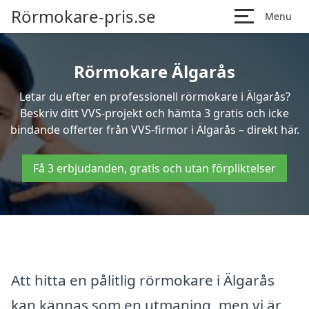
Rörmokare-pris.se
Menu
Rörmokare Älgarås
Letar du efter en professionell rörmokare i Älgarås?
Beskriv ditt VVS-projekt och hämta 3 gratis och icke
bindande offerter från VVS-firmor i Älgarås – direkt här.
Få 3 erbjudanden, gratis och utan förpliktelser
Att hitta en pålitlig rörmokare i Älgarås
kan kännas som en utmaning, men vi är