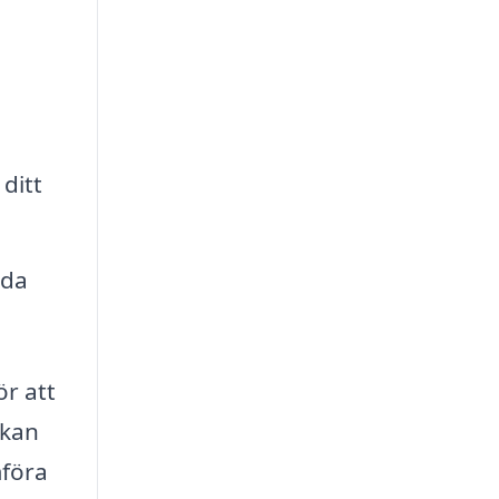
ditt
ida
ör att
 kan
mföra