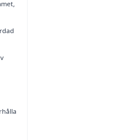
mmet,
ärdad
av
rhålla