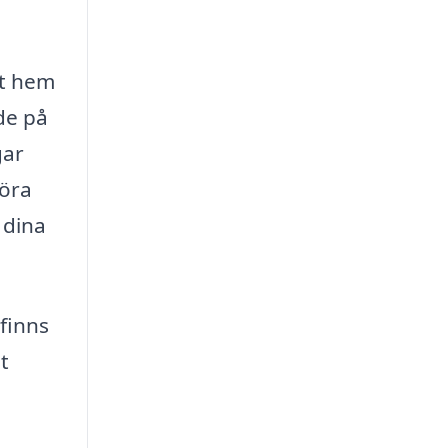
tt hem
de på
gar
föra
 dina
finns
t