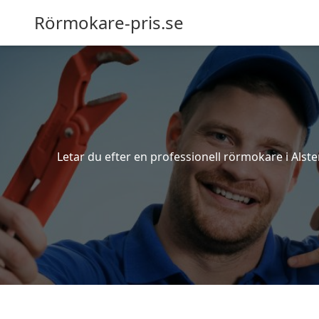
Rörmokare-pris.se
Letar du efter en professionell rörmokare i Alster