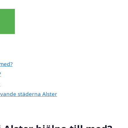
 med?
?
r
ivande städerna Alster