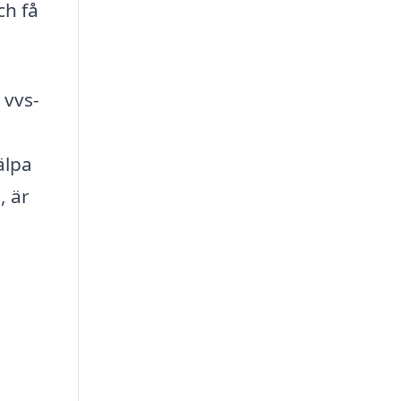
ch få
 vvs-
älpa
, är