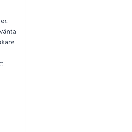
er.
rvänta
okare
tt