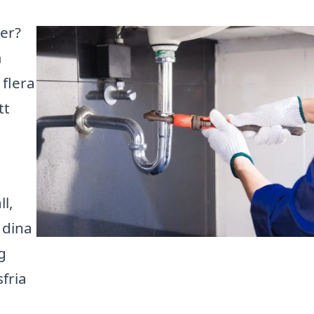
ter?
m
 flera
tt
ll,
 dina
g
fria