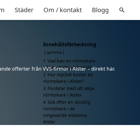
m
Städer
Om / kontakt
Blogg
Innehållsförteckning
gömma
1
Vad kan en rörmokare
i Alster hjälpa till med?
nde offerter från VVS-firmor i Alster – direkt här.
2
Hur mycket kostar en
rörmokare i Alster?
3
Fördelar med att välja
rörmokare i Alster
4
Sök efter en skicklig
rörmokare i de
omgivande städerna
Alster