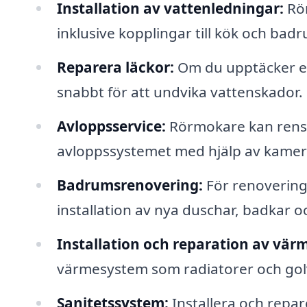
Installation av vattenledningar:
Rör
inklusive kopplingar till kök och bad
Reparera läckor:
Om du upptäcker en 
snabbt för att undvika vattenskador.
Avloppsservice:
Rörmokare kan rensa 
avloppssystemet med hjälp av kamer
Badrumsrenovering:
För renovering
installation av nya duschar, badkar o
Installation och reparation av vär
värmesystem som radiatorer och go
Sanitetssystem:
Installera och repar