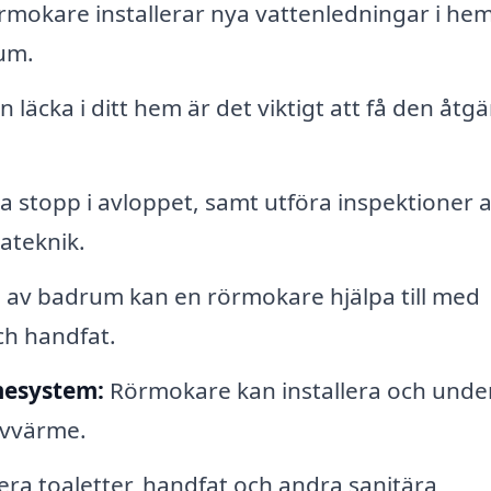
mokare installerar nya vattenledningar i he
rum.
läcka i ditt hem är det viktigt att få den åtg
stopp i avloppet, samt utföra inspektioner 
ateknik.
 av badrum kan en rörmokare hjälpa till med
ch handfat.
mesystem:
Rörmokare kan installera och unde
lvvärme.
era toaletter, handfat och andra sanitära