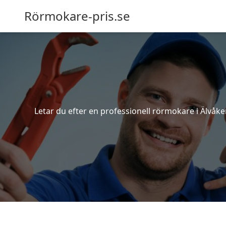
Rörmokare-pris.se
Letar du efter en professionell rörmokare i Älvåker