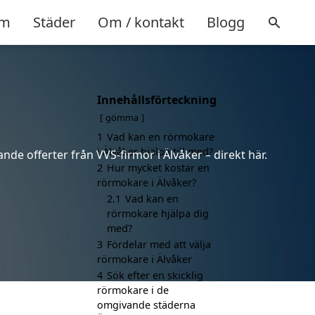
m
Städer
Om / kontakt
Blogg
Innehållsförteckning
gömma
1
Vad kan en rörmokare
i Älvåker hjälpa till med?
nde offerter från VVS-firmor i Älvåker – direkt här.
2
Hur mycket kostar en
rörmokare i Älvåker?
2.1
Vad kan en
rörmokare hjälpa dig
med?
3
Fördelar med att välja
rörmokare i Älvåker
4
Sök efter en skicklig
rörmokare i de
omgivande städerna