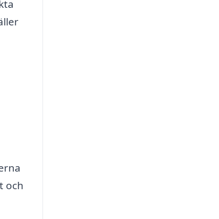
kta
ller
serna
t och