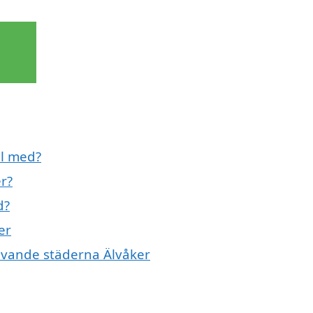
ll med?
r?
d?
er
givande städerna Älvåker