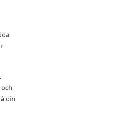
dda
ar
.
 och
på din