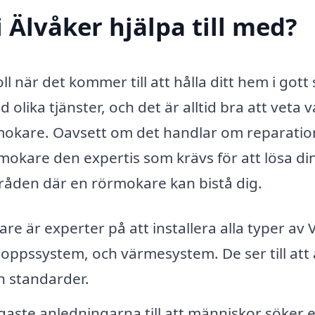
 Älvåker hjälpa till med?
l när det kommer till att hålla ditt hem i gott 
lika tjänster, och det är alltid bra att veta 
rmokare. Oavsett om det handlar om reparatio
örmokare den expertis som krävs för att lösa di
råden där en rörmokare kan bistå dig.
e är experter på att installera alla typer av 
loppssystem, och värmesystem. De ser till att 
ch standarder.
gaste anledningarna till att människor söker 