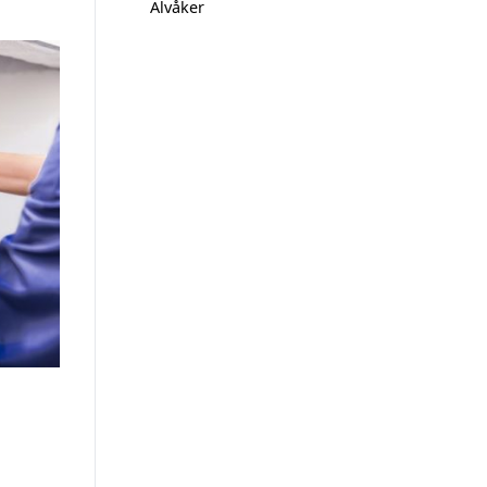
Älvåker