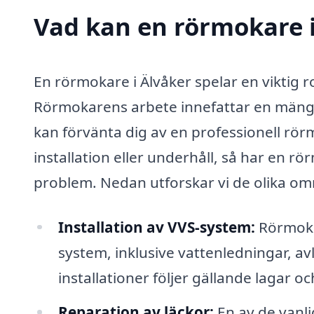
Vad kan en rörmokare i
En rörmokare i Älvåker spelar en viktig rol
Rörmokarens arbete innefattar en mängd o
kan förvänta dig av en professionell rö
installation eller underhåll, så har en r
problem. Nedan utforskar vi de olika om
Installation av VVS-system:
Rörmokar
system, inklusive vattenledningar, av
installationer följer gällande lagar o
Reparation av läckor:
En av de vanli