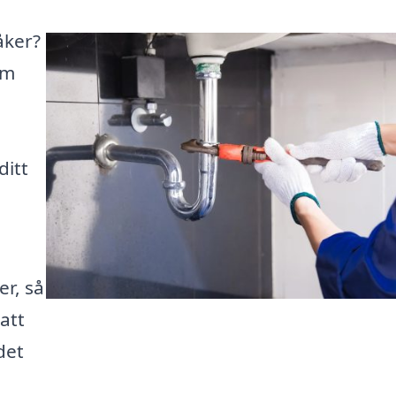
åker?
rm
ditt
er, så
att
det