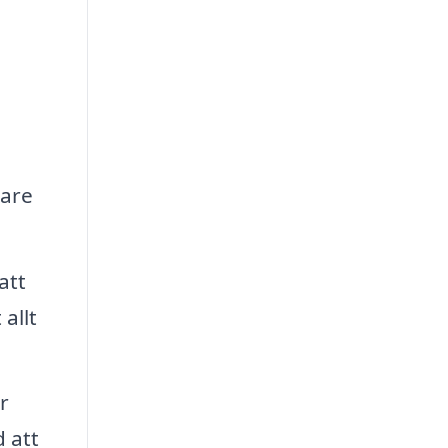
kare
att
allt
r
d att