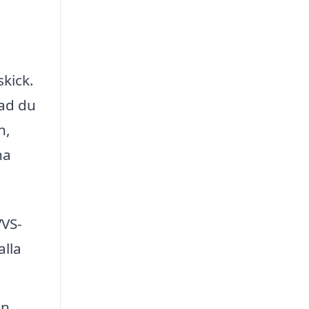
skick.
vad du
n,
na
VVS-
alla
en