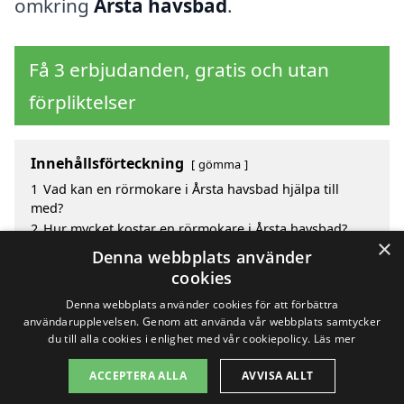
omkring
Årsta havsbad
.
Få 3 erbjudanden, gratis och utan
förpliktelser
Innehållsförteckning
gömma
1
Vad kan en rörmokare i Årsta havsbad hjälpa till
med?
2
Hur mycket kostar en rörmokare i Årsta havsbad?
×
3
Fördelar med att välja rörmokare i Årsta havsbad
Denna webbplats använder
4
Sök efter en skicklig rörmokare i de omgivande
cookies
städerna Årsta havsbad
Denna webbplats använder cookies för att förbättra
användarupplevelsen. Genom att använda vår webbplats samtycker
du till alla cookies i enlighet med vår cookiepolicy.
Läs mer
Copyright 2026 - Pilanto Aps
ACCEPTERA ALLA
AVVISA ALLT
Hem
Om / kontakt
Blogg
Webbplatskarta
Villkor