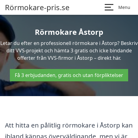
Rörmokare-pris.se
Menu
Rörmokare Åstorp
Letar du efter en professionell rörmokare i Åstorp? Beskriv
ditt VVS-projekt och hämta 3 gratis och icke bindande
offerter från VVS-firmor i Åstorp – direkt här.
Få 3 erbjudanden, gratis och utan förpliktelser
Att hitta en pålitlig rörmokare i Åstorp kan
ibland kännas överväldigande, men vi är