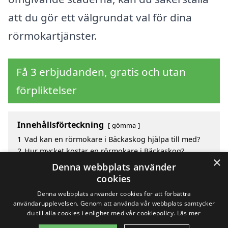
att du gör ett välgrundat val för dina
rörmokartjänster.
Få 3 erbjudanden, gratis och utan
förpliktelser
Innehållsförteckning
gömma
1
Vad kan en rörmokare i Bäckaskog hjälpa till med?
2
Hur mycket kostar en rörmokare i Bäckaskog?
×
3
Fördelar med att välja rörmokare i Bäckaskog
Denna webbplats använder
4
Sök efter en skicklig rörmokare i de omgivande
cookies
städerna Bäckaskog
Denna webbplats använder cookies för att förbättra
användarupplevelsen. Genom att använda vår webbplats samtycker
du till alla cookies i enlighet med vår cookiepolicy.
Läs mer