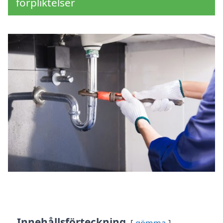
förpliktelser
Innehållsförteckning
gömma