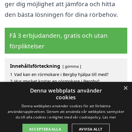
ger dig möjlighet att jämföra och hitta
den bästa lösningen för dina rörbehov.
Få 3 erbjudanden, gratis och utan
förpliktelser
Innehållsförteckning
gömma
1
Vad kan en rörmokare i Bergby hjälpa till med?
2
Hur mycket kostar en rörmokare i Bergby?
×
3
Fördelar med att välja rörmokare i Bergby
Denna webbplats använder
4
Sök efter en skicklig rörmokare i de omgivande
cookies
städerna Bergby
Denna webbplats använder cookies för att förbättra
användarupplevelsen. Genom att använda vår webbplats samtycker
du till alla cookies i enlighet med vår cookiepolicy.
Läs mer
Copyright 2026 - Pilanto Aps
ACCEPTERA ALLA
AVVISA ALLT