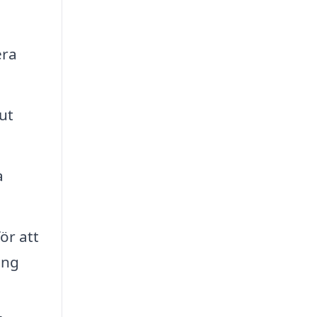
era
ut
a
ör att
ing