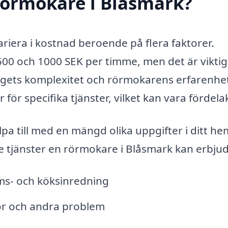
rörmokare i Blåsmark?
ariera i kostnad beroende på flera faktorer.
 500 och 1000 SEK per timme, men det är viktig
agets komplexitet och rörmokarens erfarenhe
ör specifika tjänster, vilket kan vara fördelak
lpa till med en mängd olika uppgifter i ditt he
e tjänster en rörmokare i Blåsmark kan erbju
ums- och köksinredning
kor och andra problem