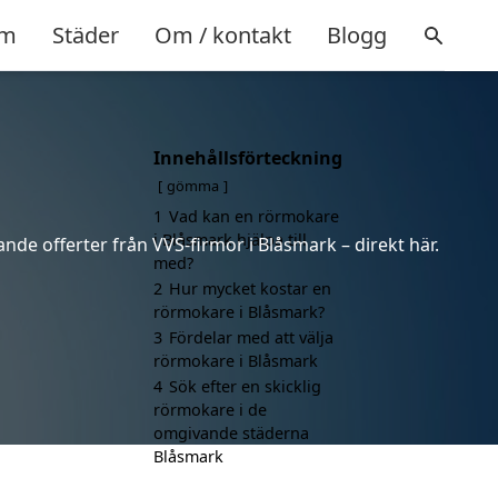
m
Städer
Om / kontakt
Blogg
Innehållsförteckning
gömma
1
Vad kan en rörmokare
i Blåsmark hjälpa till
nde offerter från VVS-firmor i Blåsmark – direkt här.
med?
2
Hur mycket kostar en
rörmokare i Blåsmark?
3
Fördelar med att välja
rörmokare i Blåsmark
4
Sök efter en skicklig
rörmokare i de
omgivande städerna
Blåsmark