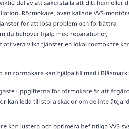
ktig del av att säkerställa att ditt hem eller d
llation. Rörmokare, även kallade VVS-montör
tjänster för att lösa problem och förbättra
om du behöver hjälp med reparationer,
gt att veta vilka tjänster en lokal rörmokare ka
d en rörmokare kan hjälpa till med i Blåsmark:
gaste uppgifterna för rörmokare är att åtgär
kor kan leda till stora skador om de inte åtgärd
e kan justera och optimera befintliga VVS-s