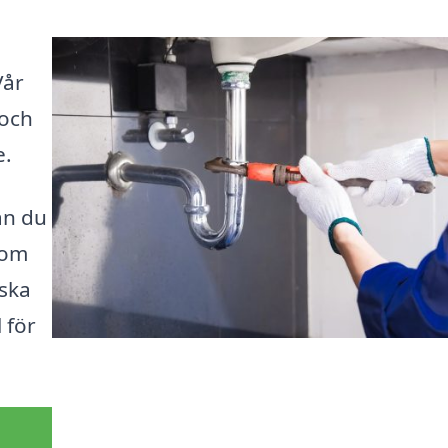
Vår
 och
e.
an du
som
rska
 för