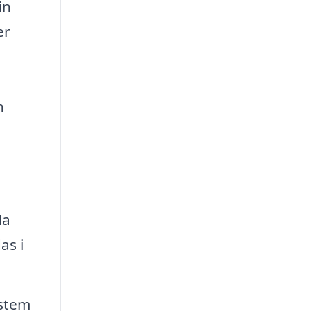
in
er
n
da
as i
ystem