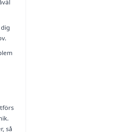
åväl
 dig
ov.
oblem
tförs
ik.
r, så