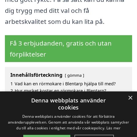
dig trygg med ditt val och få
arbetskvalitet som du kan lita på.
Få 3 erbjudanden, gratis och utan
förpliktelser
Innehållsförteckning
gömma
1
Vad kan en rörmokare i Blentarp hjälpa till med?
2
Hur mycket kostar en rörmokare i Blentarp?
×
3
Fördelar med att välja rörmokare i Blentarp
Denna webbplats använder
4
Sök efter en skicklig rörmokare i de omgivande
cookies
städerna till Blentarp
Denna webbplats använder cookies för att förbättra
användarupplevelsen. Genom att använda vår webbplats samtycker
du till alla cookies i enlighet med vår cookiepolicy.
Läs mer