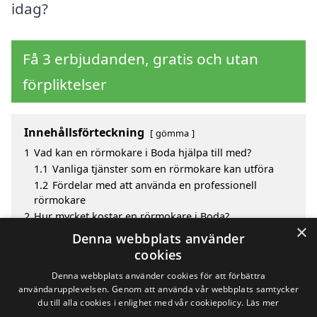
idag?
Få 3 erbjudanden, gratis och utan
förpliktelser
Innehållsförteckning
gömma
1
Vad kan en rörmokare i Boda hjälpa till med?
1.1
Vanliga tjänster som en rörmokare kan utföra
1.2
Fördelar med att använda en professionell
rörmokare
2
Hur mycket kostar en rörmokare i Boda?
×
3
Fördelar med att välja rörmokare i Boda
Denna webbplats använder
4
Sök efter en skicklig rörmokare i de omgivande
cookies
städerna Boda
Denna webbplats använder cookies för att förbättra
användarupplevelsen. Genom att använda vår webbplats samtycker
du till alla cookies i enlighet med vår cookiepolicy.
Läs mer