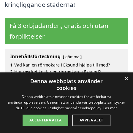
kringliggande städerna!
Få 3 erbjudanden, gratis och utan
förpliktelser
Innehållsförteckning
gömma
1
Vad kan en rörmokare i Eksund hjälpa till med?
2
Hur mycket kostar en rörmokare i Eksund?
×
3
Fördelar med att välja rörmokare i Eksund
Denna webbplats använder
4
Sök efter en skicklig rörmokare i de omgivande
cookies
städerna till Eksund
Denna webbplats använder cookies för att förbättra
användarupplevelsen. Genom att använda vår webbplats samtycker
du till alla cookies i enlighet med vår cookiepolicy.
Läs mer
Copyright 2026 - Pilanto Aps
ACCEPTERA ALLA
AVVISA ALLT
Hem
Om / kontakt
Blogg
Webbplatskarta
Villkor