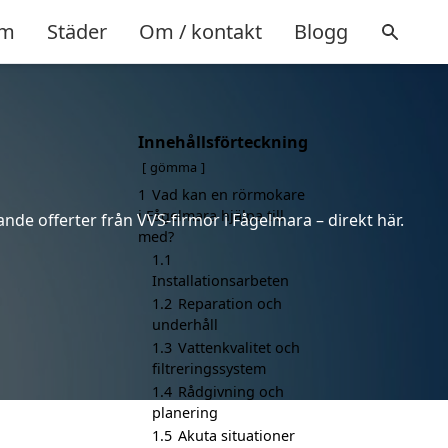
m
Städer
Om / kontakt
Blogg
Innehållsförteckning
gömma
1
Vad kan en rörmokare
i Fågelmara hjälpa till
nde offerter från VVS-firmor i Fågelmara – direkt här.
med?
1.1
Installationsarbeten
1.2
Reparation och
underhåll
1.3
Vattenkvalitet och
filtreringssystem
1.4
Rådgivning och
planering
1.5
Akuta situationer