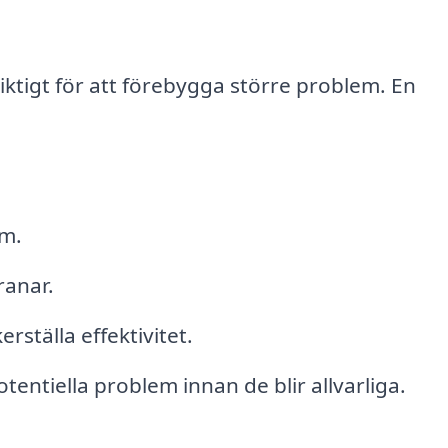
ktigt för att förebygga större problem. En
em.
ranar.
rställa effektivitet.
otentiella problem innan de blir allvarliga.