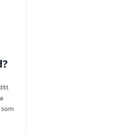
d?
itt
ya
i som