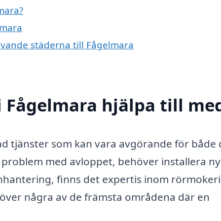
mara?
lmara
ivande städerna till Fågelmara
 Fågelmara hjälpa till me
d tjänster som kan vara avgörande för både d
 problem med avloppet, behöver installera n
enhantering, finns det expertis inom rörmoker
t över några av de främsta områdena där en