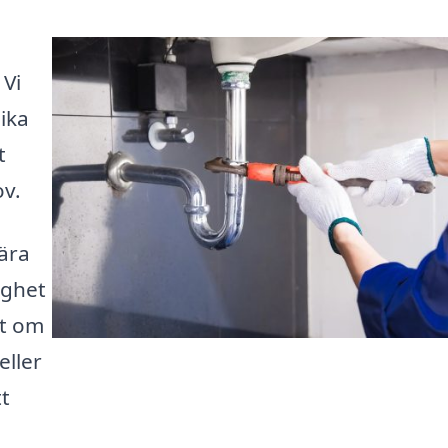
 Vi
lika
t
v.
ära
ighet
tt om
eller
tt