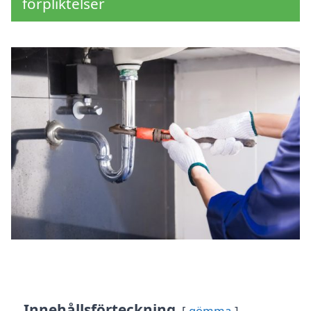
förpliktelser
Innehållsförteckning
gömma