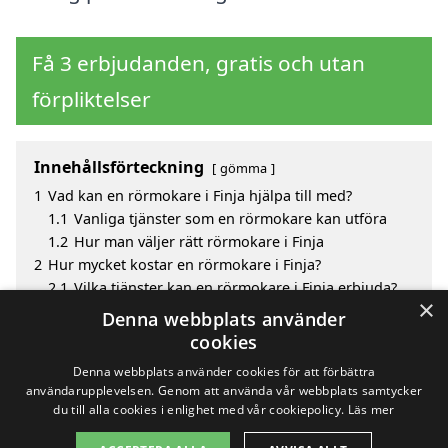
Få 3 erbjudanden, gratis och utan
förpliktelser
Innehållsförteckning
gömma
1
Vad kan en rörmokare i Finja hjälpa till med?
1.1
Vanliga tjänster som en rörmokare kan utföra
1.2
Hur man väljer rätt rörmokare i Finja
2
Hur mycket kostar en rörmokare i Finja?
2.1
Vilka tjänster kan en rörmokare i Finja erbjuda?
×
3
Fördelar med att välja rörmokare i Finja
Denna webbplats använder
4
Sök efter en skicklig rörmokare i de omgivande
cookies
städerna Finja
Denna webbplats använder cookies för att förbättra
användarupplevelsen. Genom att använda vår webbplats samtycker
du till alla cookies i enlighet med vår cookiepolicy.
Läs mer