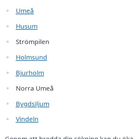
Umeå
Husum
Strömpilen
Holmsund
Bjurholm
Norra Umeå
Bygdsiljum
Vindeln
Genom att bredda din sökning kan du öka