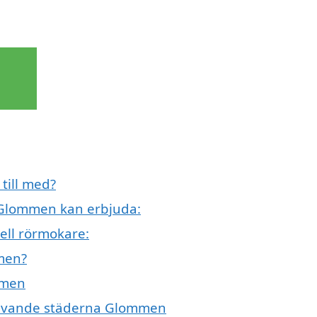
till med?
 Glommen kan erbjuda:
ell rörmokare:
men?
mmen
mgivande städerna Glommen