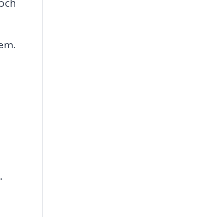
 och
lem.
.