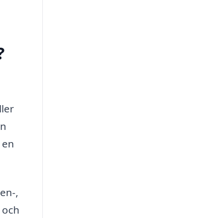
?
ler
en
 en
en-,
r och