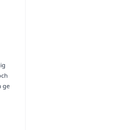
ig
och
h ge