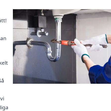
tt!
kan
kelt
Så
vi
liga