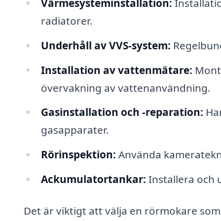
Värmesysteminstallation:
Installat
radiatorer.
Underhåll av VVS-system:
Regelbunde
Installation av vattenmätare:
Monte
övervakning av vattenanvändning.
Gasinstallation och -reparation:
Han
gasapparater.
Rörinspektion:
Använda kamerateknik
Ackumulatortankar:
Installera och
Det är viktigt att välja en rörmokare som