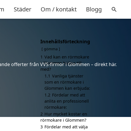
m
Städer
Om / kontakt
Blogg
Innehållsförteckning
gömma
1
Vad kan en rörmokare
i Glommen hjälpa till
ande offerter från VVS-firmor i Glommen – direkt här.
med?
1.1
Vanliga tjänster
som en rörmokare i
Glommen kan erbjuda:
1.2
Fördelar med att
anlita en professionell
rörmokare:
2
Hur mycket kostar en
rörmokare i Glommen?
3
Fördelar med att välja