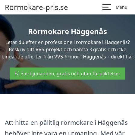
Rörmokare-pris.se
Menu
Rörmokare Häggenås
Letar du efter en professionell rörmokare i Häggenås?
Beskriv ditt VVS-projekt och hämta 3 gratis och icke
bindande offerter från VVS-firmor i Häggenås – direkt här.
Få 3 erbjudanden, gratis och utan förpliktelser
Att hitta en pålitlig rörmokare i Häggenås
behöver inte vara en utmaning. Med vår