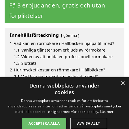
Få 3 erbjudanden, gratis och utan
förpliktelser
Innehållsförteckning
gömma
1
Vad kan en rörmokare i Hällbäcken hjälpa till med?
1.1
Vanliga tjänster som erbjuds av rörmokare
1.2
Vikten av att anlita en professionell rörmokare
1.3
Slutsats
2
Hur mycket kostar en rörmokare i Hällbäcken?
2.1
Vad kan en rörmokare hjälpa dig med?
×
3
Fördelar med att välja rörmokare i Hällbäcken
Denna webbplats använder
4
Sök efter en skicklig rörmokare i de omgivande
cookies
städerna Hällbäcken
Denna webbplats använder cookies för att förbättra
användarupplevelsen. Genom att använda vår webbplats samtycker
du till alla cookies i enlighet med vår cookiepolicy.
Läs mer
Copyright 2026 - Pilanto Aps
ACCEPTERA ALLA
AVVISA ALLT