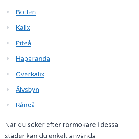
Boden
Kalix
Piteå
Haparanda
Överkalix
Älvsbyn
Råneå
När du söker efter rörmokare i dessa
städer kan du enkelt använda