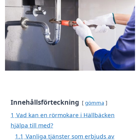
Innehållsförteckning
gömma
1
Vad kan en rörmokare i Hällbäcken
hjälpa till med?
1.1
Vanliga tjänster som erbjuds av