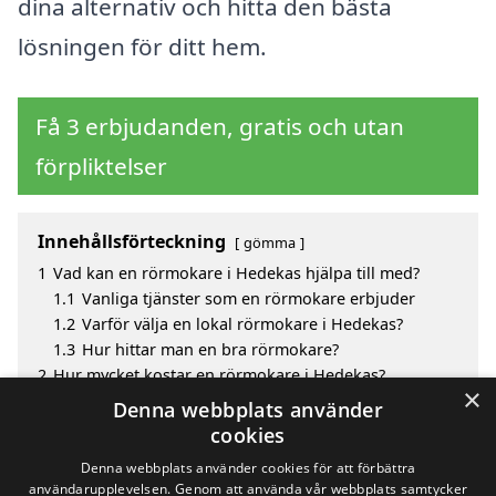
dina alternativ och hitta den bästa
lösningen för ditt hem.
Få 3 erbjudanden, gratis och utan
förpliktelser
Innehållsförteckning
gömma
1
Vad kan en rörmokare i Hedekas hjälpa till med?
1.1
Vanliga tjänster som en rörmokare erbjuder
1.2
Varför välja en lokal rörmokare i Hedekas?
1.3
Hur hittar man en bra rörmokare?
2
Hur mycket kostar en rörmokare i Hedekas?
×
3
Fördelar med att välja rörmokare i Hedekas
Denna webbplats använder
4
Sök efter en skicklig rörmokare i de omgivande
cookies
städerna Hedekas
Denna webbplats använder cookies för att förbättra
användarupplevelsen. Genom att använda vår webbplats samtycker