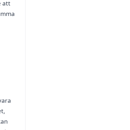
 att
 hemma
vara
t,
kan