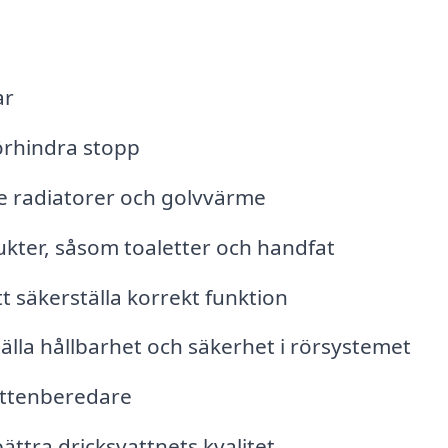
ar
örhindra stopp
ve radiatorer och golvvärme
ukter, såsom toaletter och handfat
t säkerställa korrekt funktion
tälla hållbarhet och säkerhet i rörsystemet
attenberedare
rbättra dricksvattnets kvalitet