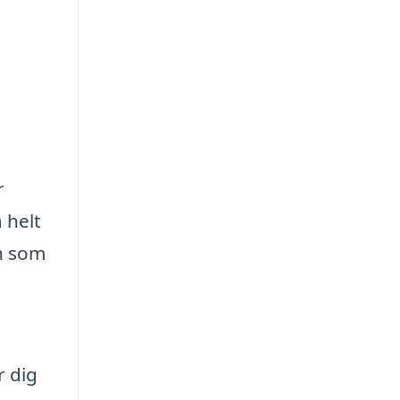
r
 helt
h som
r dig