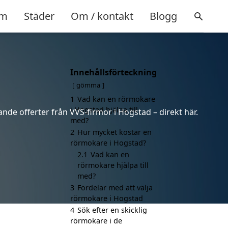
m
Städer
Om / kontakt
Blogg
Innehållsförteckning
gömma
1
Vad kan en rörmokare
i Hogstad hjälpa till
nde offerter från VVS-firmor i Hogstad – direkt här.
med?
2
Hur mycket kostar en
rörmokare i Hogstad?
2.1
Vad kan en
rörmokare hjälpa till
med?
3
Fördelar med att välja
rörmokare i Hogstad
4
Sök efter en skicklig
rörmokare i de