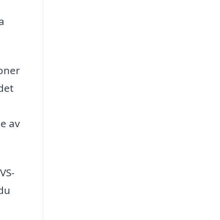
a
ioner
det
se av
VVS-
 du