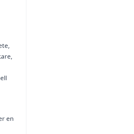
ete,
kare,
ell
er en