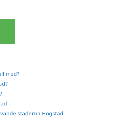
ill med?
ad?
?
tad
givande städerna Hogstad