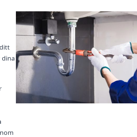
ditt
 dina
r
a
genom