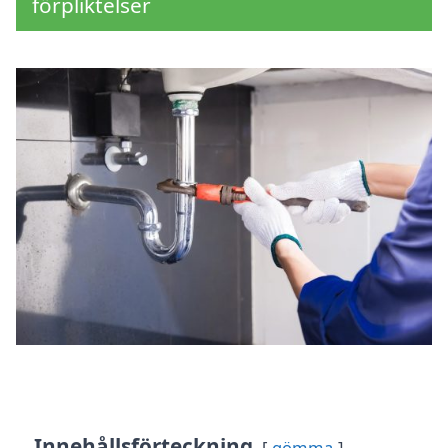
förpliktelser
Innehållsförteckning
gömma