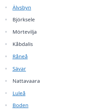
Älvsbyn
Björksele
Mörtevilja
Kåbdalis
Råneå
Sävar
Nattavaara
Luleå
Boden