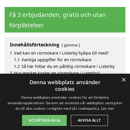
Få 3 erbjudanden, gratis och utan
förpliktelser
Innehållsförteckning
gömma
1
Vad kan en rörmokare i Listerby hjälpa till med?
1.1
Vanliga uppgifter för en rörmokare
1.2
Så här hittar du en pålitlig rörmokare i Listerby
2
Hur mycket kostar en rörmokare i Listerby?
×
3
Fördelar med att välja rörmokare i Listerby
Denna webbplats använder
4
Sök efter en skicklig rörmokare i de omgivande
cookies
städerna Listerby
Denna webbplats använder cookies för att förbättra
användarupplevelsen. Genom att använda vår webbplats samtycker
du till alla cookies i enlighet med vår cookiepolicy.
Läs mer
Copyright 2026 - Pilanto Aps
ACCEPTERA ALLA
AVVISA ALLT
Hem
Om / kontakt
Blogg
Webbplatskarta
Villkor