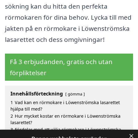
sökning kan du hitta den perfekta
rörmokaren för dina behov. Lycka till med
jakten på en rörmokare i Löwenströmska
lasarettet och dess omgivningar!
Få 3 erbjudanden, gratis och utan
förpliktelser
Innehållsförteckning
gömma
1
Vad kan en rörmokare i Löwenströmska lasarettet
hjälpa till med?
2
Hur mycket kostar en rörmokare i Löwenströmska
lasarettet?
3
Fördelar med att välja rörmokare i Löwenströmska
×
lasarettet