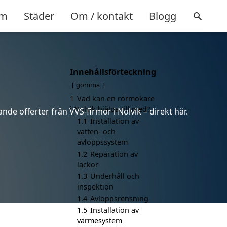
m
Städer
Om / kontakt
Blogg
Innehållsförteckning
gömma
1
Vad kan en rörmokare
i Nolvik hjälpa till med?
nde offerter från VVS-firmor i Nolvik – direkt här.
1.1
Installation av
vatten- och
avloppssystem
1.2
Reparation av
läckor
1.3
Underhåll och
inspektion
1.4
Avloppsrensning
1.5
Installation av
värmesystem