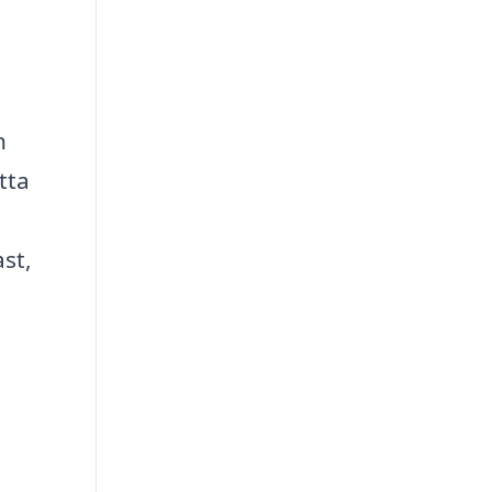
h
tta
st,