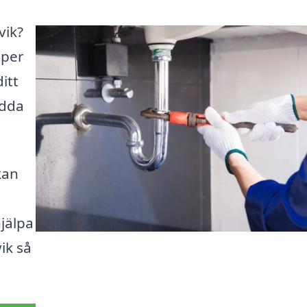
vik?
lper
itt
ydda
kan
hjälpa
ik så