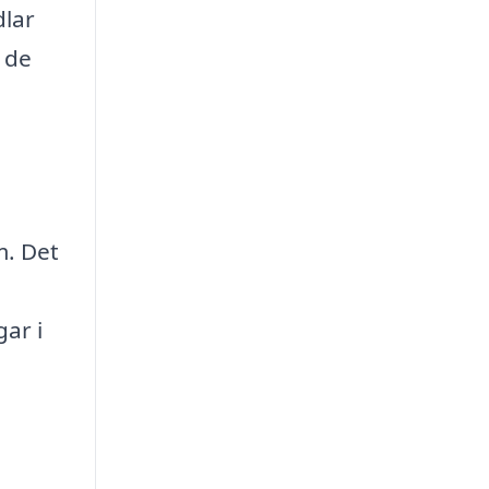
dlar
 de
m. Det
gar i