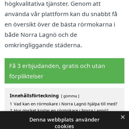
högkvalitativa tjänster. Genom att
använda vår plattform kan du snabbt få
en översikt över de bästa rörmokarna i
både Norra Lagnö och de
omkringliggande städerna.
Få 3 erbjudanden, gratis och utan
förpliktelser
Innehållsförteckning
gömma
1
Vad kan en rörmokare i Norra Lagnö hjälpa till med?
2
Hur mycket kostar en rörmokare i Norra Lagnö?
×
3
Fördelar med att välja rörmokare i Norra Lagnö
Denna webbplats använder
4
Sök efter en skicklig rörmokare i de omgivande
cookies