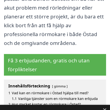
akut problem med rörledningar eller
planerar ett större projekt, är du bara ett
klick bort från att få hjälp av
professionella rörmokare i både Östad
och de omgivande områdena.
Få 3 erbjudanden, gratis och utan
förpliktelser
Innehållsförteckning
gömma
1
Vad kan en rörmokare i Östad hjälpa till med?
1.1
Vanliga tjänster som en rörmokare kan erbjuda
2
Hur mycket kostar en rörmokare i Östad?
×
3
Fördelar med att välja rörmokare i Östad