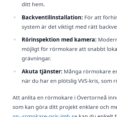
ditt hem.
Backventilinstallation:
För att förhi
system är det viktigt med rätt backve
Rörinspektion med kamera:
Modern 
möjligt för rörmokare att snabbt lo
grävningar.
Akuta tjänster:
Många rörmokare erbj
när du har en plötslig VVS-kris, som 
Att anlita en rörmokare i Övertorneå inneb
som kan göra ditt projekt enklare och m
xn--rrmokare-pris-imb.se
kan du enkelt h