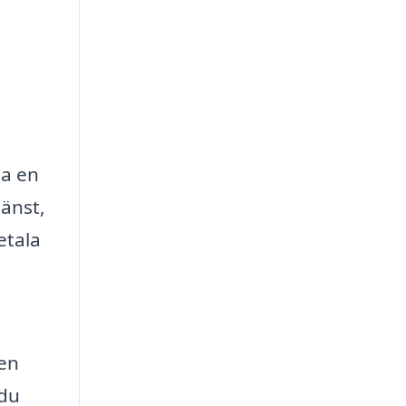
ta en
jänst,
etala
 en
 du