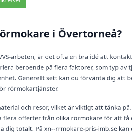
iktelser
rörmokare i Övertorneå?
VS-arbeten, är det ofta en bra idé att kontak
iera beroende på flera faktorer, som typ av t
het. Generellt sett kan du förvänta dig att b
ör rörmokartjänster.
rial och resor, vilket är viktigt att tänka på.
 flera offerter från olika rörmokare för att få
 dig totalt. På xn--rrmokare-pris-imb.se kan