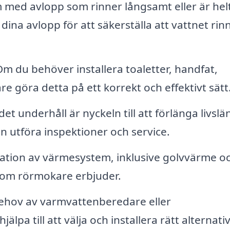
med avlopp som rinner långsamt eller är hel
na avlopp för att säkerställa att vattnet rin
m du behöver installera toaletter, handfat,
e göra detta på ett korrekt och effektivt sätt
t underhåll är nyckeln till att förlänga livsl
 utföra inspektioner och service.
ration av värmesystem, inklusive golvvärme o
 som rörmokare erbjuder.
hov av varmvattenberedare eller
lpa till att välja och installera rätt alternativ