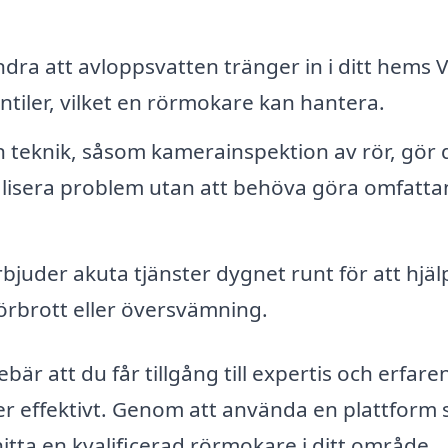
ndra att avloppsvatten tränger in i ditt hems 
ntiler, vilket en rörmokare kan hantera.
teknik, såsom kamerainspektion av rör, gör 
kalisera problem utan att behöva göra omfatt
uder akuta tjänster dygnet runt för att hjäl
rörbrott eller översvämning.
är att du får tillgång till expertis och erfare
er effektivt. Genom att använda en plattform
itta en kvalificerad rörmokare i ditt område.