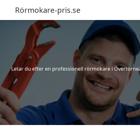
Rörmokare-pris.se
Letar du efter en professionell rörmokare i Övertorneå