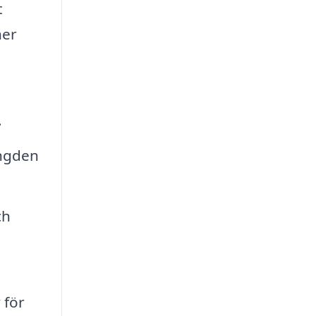
t
ner
.
ängden
ch
 för