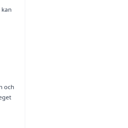
u kan
on och
teget