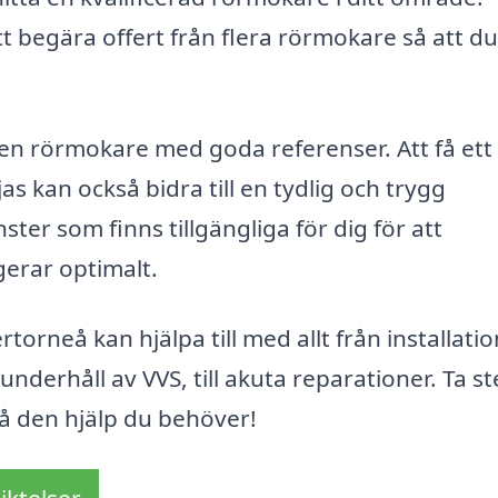
t begära offert från flera rörmokare så att d
ja en rörmokare med goda referenser. Att få ett
jas kan också bidra till en tydlig och trygg
ster som finns tillgängliga för dig för att
gerar optimalt.
orneå kan hjälpa till med allt från installati
nderhåll av VVS, till akuta reparationer. Ta s
få den hjälp du behöver!