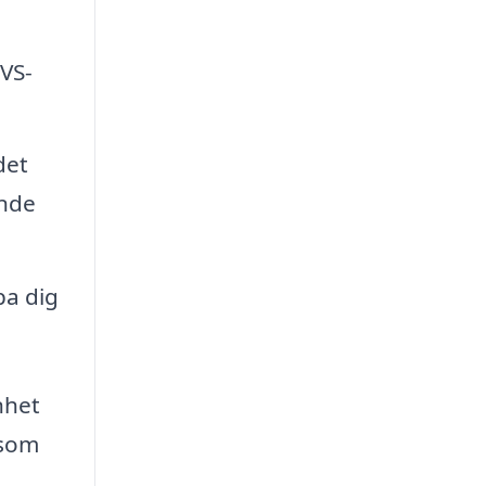
VVS-
det
ande
pa dig
nhet
 som