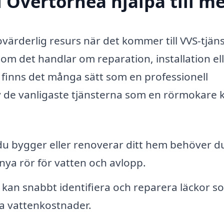
 Övertorneå hjälpa till m
ärderlig resurs när det kommer till VVS-tjän
 om det handlar om reparation, installation el
 finns det många sätt som en professionell
v de vanligaste tjänsterna som en rörmokare 
u bygger eller renoverar ditt hem behöver d
 nya rör för vatten och avlopp.
kan snabbt identifiera och reparera läckor s
a vattenkostnader.