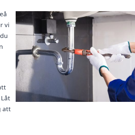
neå
 vi
 du
en
att
 Låt
 att