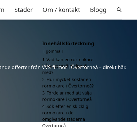
m
Städer
Om / kontakt
Blogg
Innehållsförteckning
gömma
1
Vad kan en rörmokare
i Övertorneå hjälpa till
nde offerter från VVS-firmor i Övertorneå – direkt här.
med?
2
Hur mycket kostar en
rörmokare i Övertorneå?
3
Fördelar med att välja
rörmokare i Övertorneå
4
Sök efter en skicklig
rörmokare i de
omgivande städerna
Övertorneå