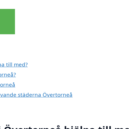
a till med?
orneå?
torneå
givande städerna Övertorneå