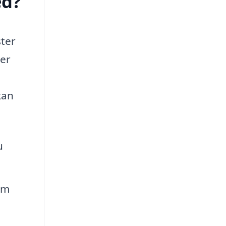
ed?
ster
ler
kan
u
om