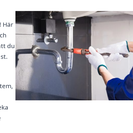
! Här
och
att du
st.
stem,
eka
e