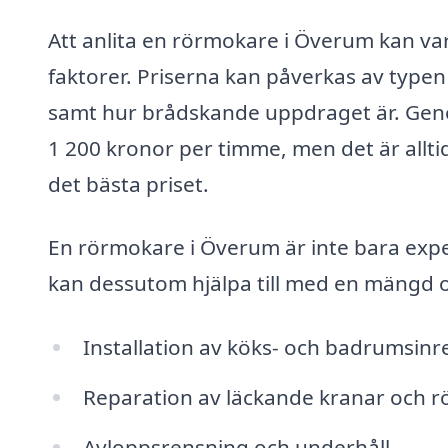
Att anlita en rörmokare i Överum kan va
faktorer. Priserna kan påverkas av type
samt hur brådskande uppdraget är. Gener
1 200 kronor per timme, men det är alltid
det bästa priset.
En rörmokare i Överum är inte bara exper
kan dessutom hjälpa till med en mängd oli
Installation av köks- och badrumsin
Reparation av läckande kranar och r
Avloppsrensning och underhåll