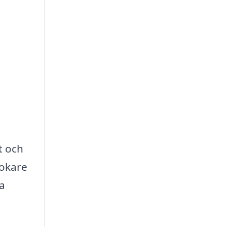
t och
mokare
ta