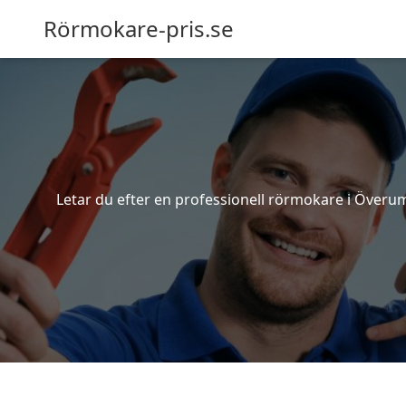
Rörmokare-pris.se
Letar du efter en professionell rörmokare i Överum