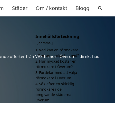
m
Städer
Om / kontakt
Blogg
Innehållsförteckning
gömma
1
Vad kan en rörmokare
i Överum hjälpa till med?
nde offerter från VVS-firmor i Överum – direkt här.
2
Hur mycket kostar en
rörmokare i Överum?
3
Fördelar med att välja
rörmokare i Överum
4
Sök efter en skicklig
rörmokare i de
omgivande städerna
Överum