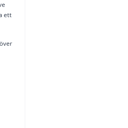
ve
a ett
höver