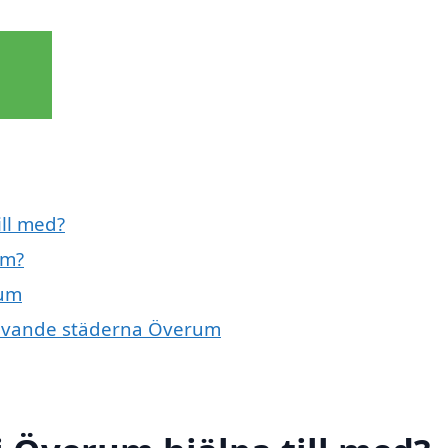
ll med?
um?
rum
mgivande städerna Överum