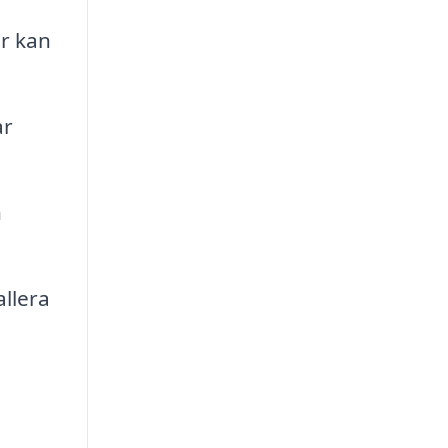
r kan
ar
n
allera
,