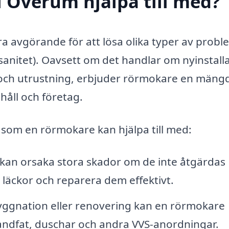
 Överum hjälpa till med?
a avgörande för att lösa olika typer av probl
 sanitet). Oavsett om det handlar om nyinstalla
m och utrustning, erbjuder rörmokare en mäng
shåll och företag.
 som en rörmokare kan hjälpa till med:
kan orsaka stora skador om de inte åtgärdas
 läckor och reparera dem effektivt.
ggnation eller renovering kan en rörmokare
 handfat, duschar och andra VVS-anordningar.