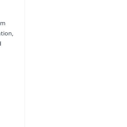
em
tion,
d