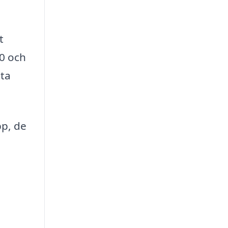
t
00 och
tta
pp, de