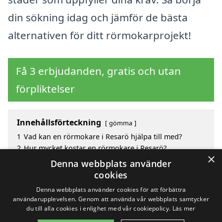
din sökning idag och jämför de bästa
alternativen för ditt rörmokarprojekt!
Få 3 erbjudanden, gratis och utan
förpliktelser
Innehållsförteckning
gömma
1
Vad kan en rörmokare i Resarö hjälpa till med?
2
Hur mycket kostar en rörmokare i Resarö?
×
3
Fördelar med att välja rörmokare i Resarö
Denna webbplats använder
4
Sök efter en skicklig rörmokare i de omgivande
cookies
städerna Resarö
Denna webbplats använder cookies för att förbättra
användarupplevelsen. Genom att använda vår webbplats samtycker
du till alla cookies i enlighet med vår cookiepolicy.
Läs mer