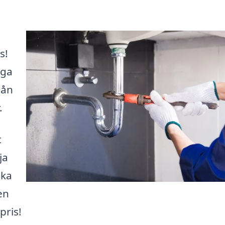
s!
iga
rån
.
t
ja
eka
en
pris!