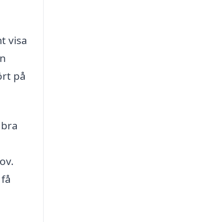
t visa
en
ört på
 bra
ov.
 få