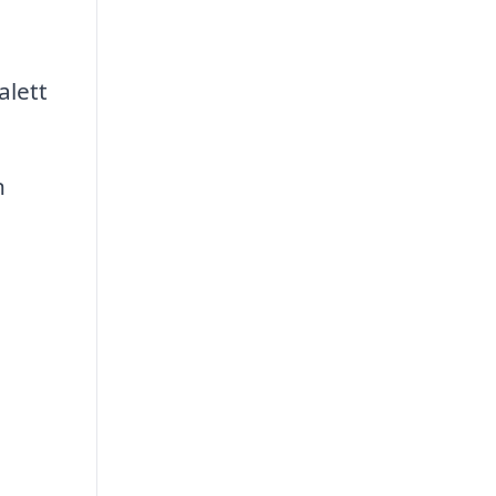
alett
n