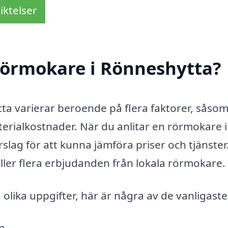
iktelser
rörmokare i Rönneshytta?
a varierar beroende på flera faktorer, såsom
erialkostnader. När du anlitar en rörmokare i 
örslag för att kunna jämföra priser och tjänster
eller flera erbjudanden från lokala rörmokare.
lika uppgifter, här är några av de vanligaste
m