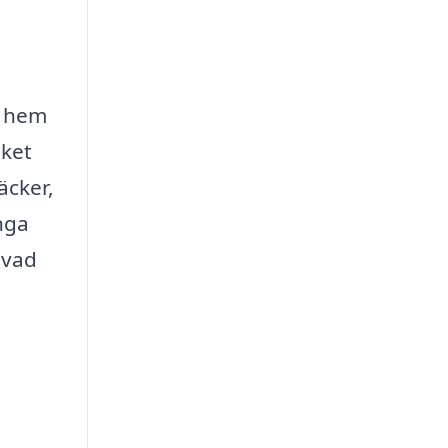
e hem
lket
äcker,
nga
 vad