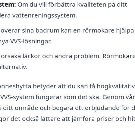
stem:
Om du vill förbättra kvaliteten på ditt
llera vattenreningssystem.
overar sina badrum kan en rörmokare hjälpa t
nya VVS-lösningar.
n orsaka läckor och andra problem. Rörmokar
lternativ.
Rönneshytta betyder att du kan få högkvalitati
tt VVS-system fungerar som det ska. Genom vå
 i ditt område och begära ett erbjudande för 
 gör det också lättare att jämföra priser och hi