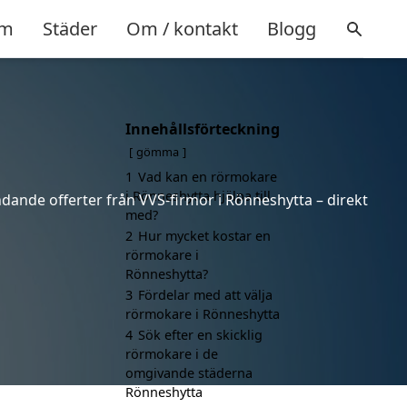
m
Städer
Om / kontakt
Blogg
Innehållsförteckning
gömma
1
Vad kan en rörmokare
i Rönneshytta hjälpa till
ndande offerter från VVS-firmor i Rönneshytta – direkt
med?
2
Hur mycket kostar en
rörmokare i
Rönneshytta?
3
Fördelar med att välja
rörmokare i Rönneshytta
4
Sök efter en skicklig
rörmokare i de
omgivande städerna
Rönneshytta