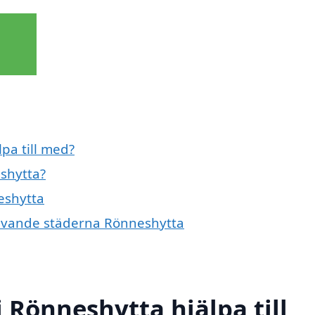
pa till med?
shytta?
eshytta
mgivande städerna Rönneshytta
 Rönneshytta hjälpa till