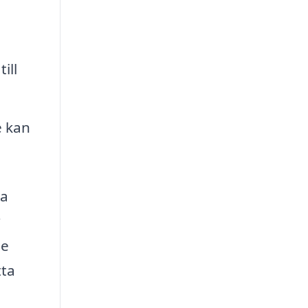
ill
e kan
va
r
de
tta