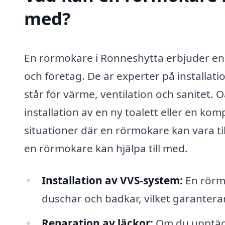
med?
En rörmokare i Rönneshytta erbjuder en
och företag. De är experter på installati
står för värme, ventilation och sanitet.
installation av en ny toalett eller en ko
situationer där en rörmokare kan vara til
en rörmokare kan hjälpa till med.
Installation av VVS-system:
En rörmo
duschar och badkar, vilket garanterar
Reparation av läckor:
Om du upptäcke