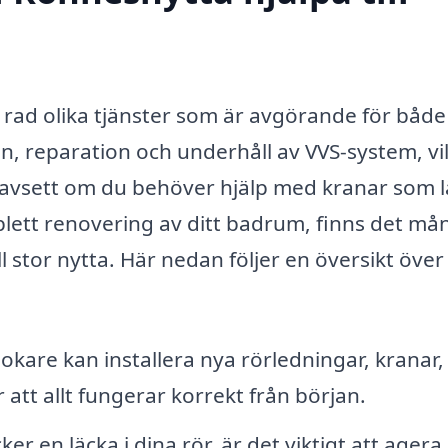
 rad olika tjänster som är avgörande för båd
on, reparation och underhåll av VVS-system, vi
 Oavsett om du behöver hjälp med kranar som l
mplett renovering av ditt badrum, finns det må
l stor nytta. Här nedan följer en översikt över
kare kan installera nya rörledningar, kranar,
 att allt fungerar korrekt från början.
r en läcka i dina rör, är det viktigt att agera