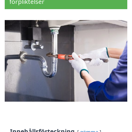
förpliktelser
Innehållsförteckning
gömma