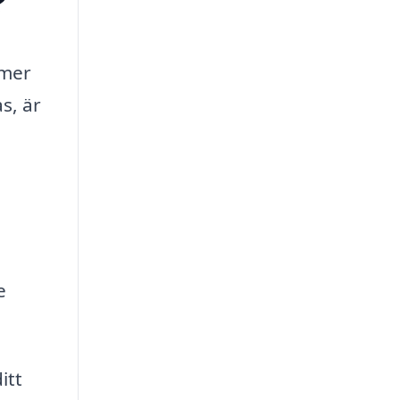
?
mmer
s, är
e
itt