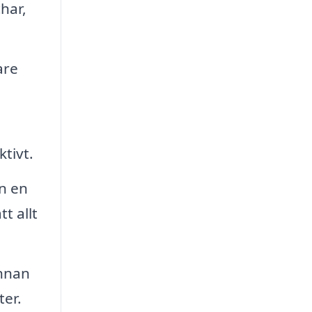
har,
are
tivt.
n en
t allt
annan
ter.