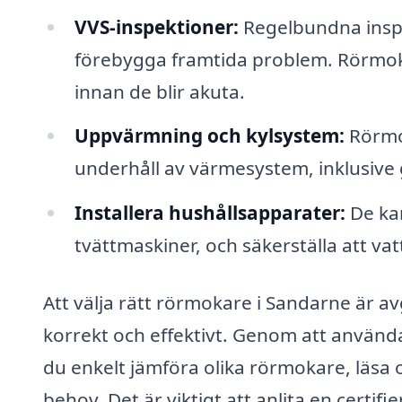
VVS-inspektioner:
Regelbundna inspek
förebygga framtida problem. Rörmokar
innan de blir akuta.
Uppvärmning och kylsystem:
Rörmok
underhåll av värmesystem, inklusive 
Installera hushållsapparater:
De kan
tvättmaskiner, och säkerställa att va
Att välja rätt rörmokare i Sandarne är av
korrekt och effektivt. Genom att använd
du enkelt jämföra olika rörmokare, läs
behov. Det är viktigt att anlita en certif