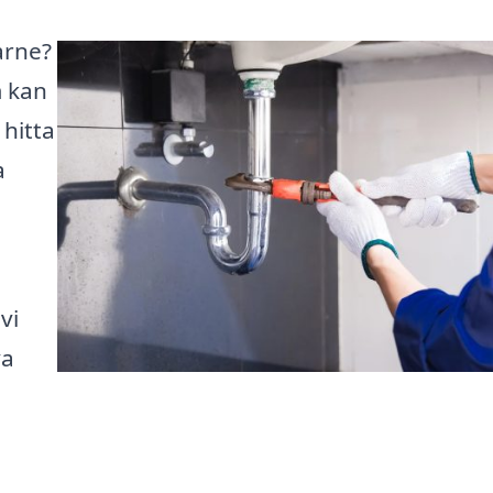
arne?
m kan
hitta
a
vi
va