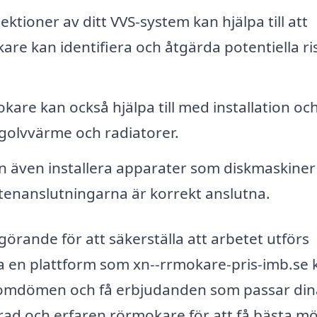
tioner av ditt VVS-system kan hjälpa till att
e kan identifiera och åtgärda potentiella ri
are kan också hjälpa till med installation oc
golvvärme och radiatorer.
 även installera apparater som diskmaskiner
ttenanslutningarna är korrekt anslutna.
görande för att säkerställa att arbetet utförs
a en plattform som xn--rrmokare-pris-imb.se 
a omdömen och få erbjudanden som passar din
ierad och erfaren rörmokare för att få bästa mö