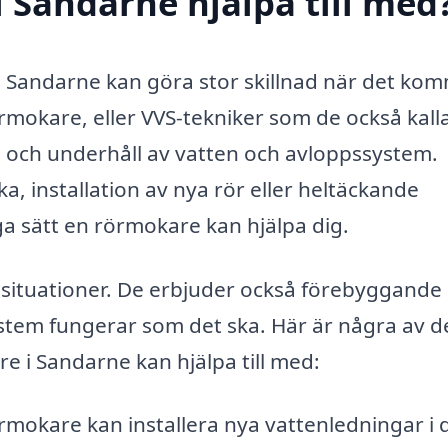
 Sandarne hjälpa till med
e i Sandarne kan göra stor skillnad när det ko
örmokare, eller VVS-tekniker som de också kalla
on och underhåll av vatten och avloppssystem.
, installation av nya rör eller heltäckande
a sätt en rörmokare kan hjälpa dig.
a situationer. De erbjuder också förebyggande
-system fungerar som det ska. Här är några av d
 i Sandarne kan hjälpa till med:
mokare kan installera nya vattenledningar i d