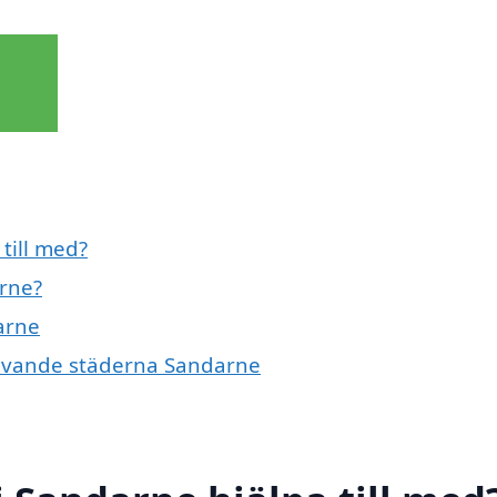
till med?
rne?
arne
mgivande städerna Sandarne