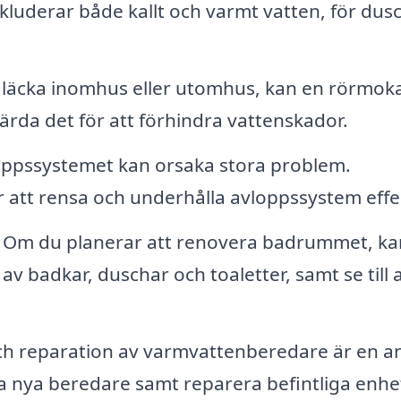
nkluderar både kallt och varmt vatten, för dusc
läcka inomhus eller utomhus, kan en rörmok
ärda det för att förhindra vattenskador.
oppssystemet kan orsaka stora problem.
 att rensa och underhålla avloppssystem effek
Om du planerar att renovera badrummet, ka
av badkar, duschar och toaletter, samt se till at
och reparation av varmvattenberedare är en 
ra nya beredare samt reparera befintliga enhe