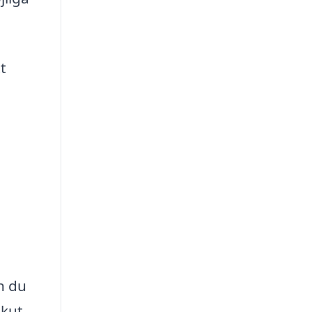
t
n du
akut