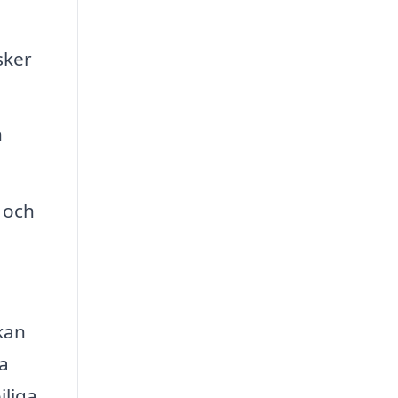
sker
h
 och
kan
a
jliga