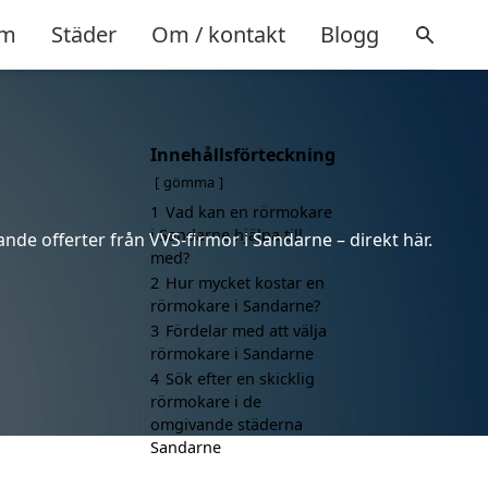
m
Städer
Om / kontakt
Blogg
Innehållsförteckning
gömma
1
Vad kan en rörmokare
i Sandarne hjälpa till
nde offerter från VVS-firmor i Sandarne – direkt här.
med?
2
Hur mycket kostar en
rörmokare i Sandarne?
3
Fördelar med att välja
rörmokare i Sandarne
4
Sök efter en skicklig
rörmokare i de
omgivande städerna
Sandarne