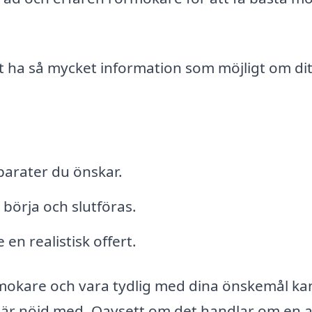
tt ha så mycket information som möjligt om dit
pparater du önskar.
a börja och slutföras.
en realistisk offert.
mokare och vara tydlig med dina önskemål ka
du är nöjd med. Oavsett om det handlar om en 