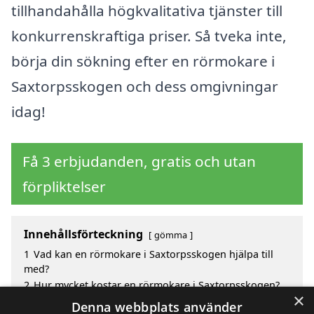
tillhandahålla högkvalitativa tjänster till
konkurrenskraftiga priser. Så tveka inte,
börja din sökning efter en rörmokare i
Saxtorpsskogen och dess omgivningar
idag!
Få 3 erbjudanden, gratis och utan
förpliktelser
Innehållsförteckning
gömma
1
Vad kan en rörmokare i Saxtorpsskogen hjälpa till
med?
2
Hur mycket kostar en rörmokare i Saxtorpsskogen?
×
3
Fördelar med att välja rörmokare i Saxtorpsskogen
Denna webbplats använder