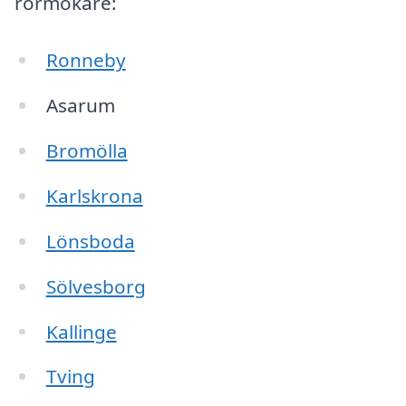
rörmokare:
Ronneby
Asarum
Bromölla
Karlskrona
Lönsboda
Sölvesborg
Kallinge
Tving