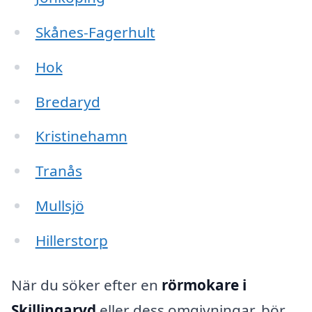
Skånes-Fagerhult
Hok
Bredaryd
Kristinehamn
Tranås
Mullsjö
Hillerstorp
När du söker efter en
rörmokare i
Skillingaryd
eller dess omgivningar, bör