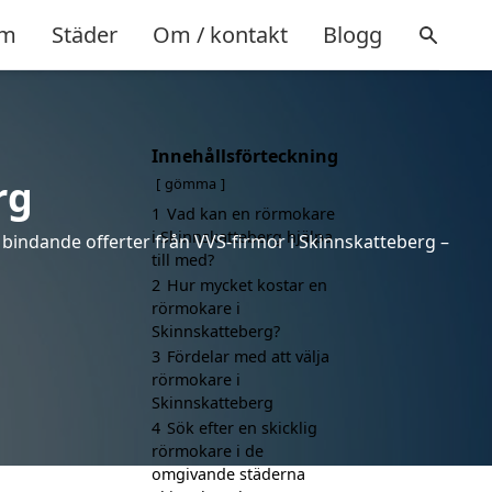
m
Städer
Om / kontakt
Blogg
Innehållsförteckning
rg
gömma
1
Vad kan en rörmokare
i Skinnskatteberg hjälpa
 bindande offerter från VVS-firmor i Skinnskatteberg –
till med?
2
Hur mycket kostar en
rörmokare i
Skinnskatteberg?
3
Fördelar med att välja
rörmokare i
Skinnskatteberg
4
Sök efter en skicklig
rörmokare i de
omgivande städerna