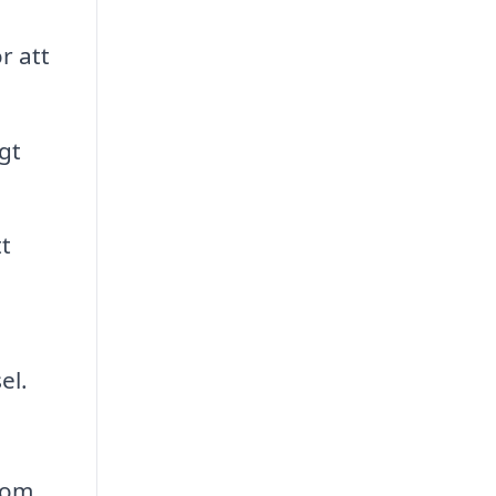
r att
gt
t
el.
som