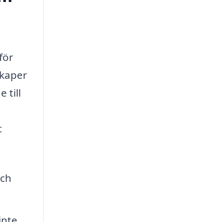
för
skaper
 till
t
och
.
inte