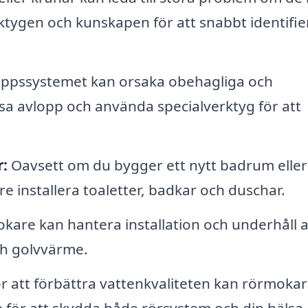
tygen och kunskapen för att snabbt identifie
loppssystemet kan orsaka obehagliga och
sa avlopp och använda specialverktyg för att
r:
Oavsett om du bygger ett nytt badrum eller
 installera toaletter, badkar och duschar.
are kan hantera installation och underhåll 
ch golvvärme.
r att förbättra vattenkvaliteten kan rörmoka
e för att skydda både rörsystem och din hälsa.