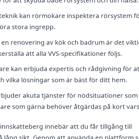
eknik kan rörmokare inspektera rörsystem fö
öra stora ingrepp.
 en renovering av kök och badrum är det vikti
ställa att alla VVS-specifikationer följs.
e kan erbjuda expertis och rådgivning för at
ch vilka lösningar som är bäst för ditt hem.
juder akuta tjänster för nödsituationer som
mare som gärna behöver åtgärdas på kort vars
innskatteberg innebär att du får tillgång till
å lång sikt. Genom att använda en plattform 