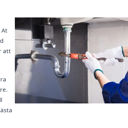
 At
nd
 att
ära
re.
l
bästa