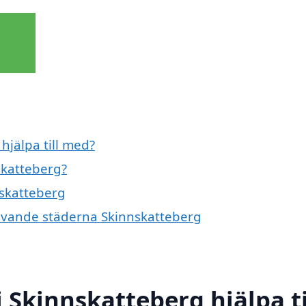
hjälpa till med?
skatteberg?
nskatteberg
givande städerna Skinnskatteberg
 Skinnskatteberg hjälpa ti