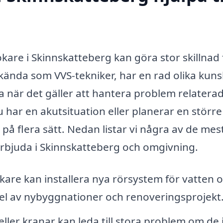
kare i Skinnskatteberg kan göra stor skillnad 
 kända som VVS-tekniker, har en rad olika kun
när det gäller att hantera problem relaterade
har en akutsituation eller planerar en större
på flera sätt. Nedan listar vi några av de mes
rbjuda i Skinnskatteberg och omgivning.
are kan installera nya rörsystem för vatten 
del av nybyggnationer och renoveringsprojekt
ller kranar kan leda till stora problem om de 