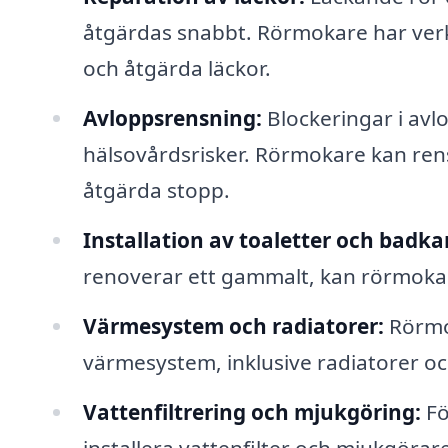
åtgärdas snabbt. Rörmokare har verk
och åtgärda läckor.
Avloppsrensning:
Blockeringar i av
hälsovårdsrisker. Rörmokare kan ren
åtgärda stopp.
Installation av toaletter och badka
renoverar ett gammalt, kan rörmokare
Värmesystem och radiatorer:
Rörmok
värmesystem, inklusive radiatorer o
Vattenfiltrering och mjukgöring:
Fö
installera vattenfilter och mjukgörar