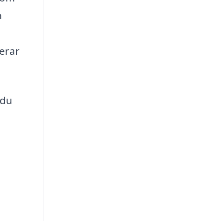
h
gerar
 du