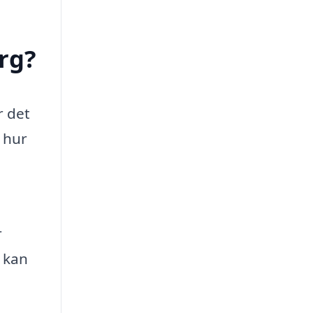
rg?
r det
 hur
r
 kan