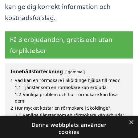
kan ge dig korrekt information och
kostnadsförslag.
Få 3 erbjudanden, gratis och utan
förpliktelser
Innehållsförteckning
gömma
1
Vad kan en rörmokare i Sköldinge hjälpa till med?
1.1
Tjänster som en rörmokare kan erbjuda
1.2
Vanliga problem och hur rörmokare kan lösa
dem
2
Hur mycket kostar en rörmokare i Sköldinge?
2.1
Vanliga tjänster som en rörmokare kan erbjuda:
×
3
Fördelar med att välja rörmokare i Sköldinge
Denna webbplats använder
4
Sök efter en skicklig rörmokare i de omgivande
cookies
städerna kring Sköldinge