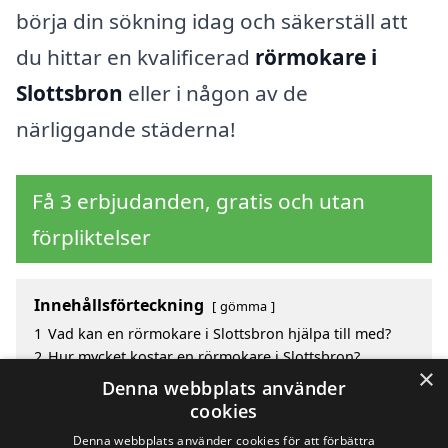
börja din sökning idag och säkerställ att
du hittar en kvalificerad
rörmokare i
Slottsbron
eller i någon av de
närliggande städerna!
Få 3 erbjudanden, gratis och utan
förpliktelser
Innehållsförteckning
gömma
1
Vad kan en rörmokare i Slottsbron hjälpa till med?
2
Hur mycket kostar en rörmokare i Slottsbron?
×
3
Fördelar med att välja rörmokare i Slottsbron
Denna webbplats använder
4
Sök efter en skicklig rörmokare i de omgivande
cookies
städerna Slottsbron
Denna webbplats använder cookies för att förbättra