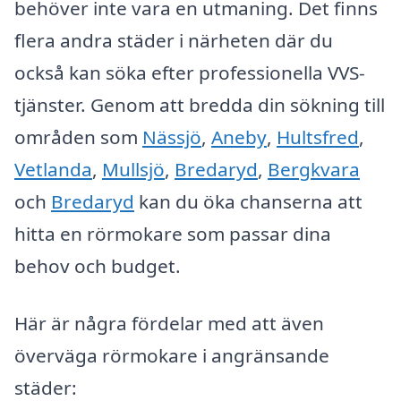
behöver inte vara en utmaning. Det finns
flera andra städer i närheten där du
också kan söka efter professionella VVS-
tjänster. Genom att bredda din sökning till
områden som
Nässjö
,
Aneby
,
Hultsfred
,
Vetlanda
,
Mullsjö
,
Bredaryd
,
Bergkvara
och
Bredaryd
kan du öka chanserna att
hitta en rörmokare som passar dina
behov och budget.
Här är några fördelar med att även
överväga rörmokare i angränsande
städer: