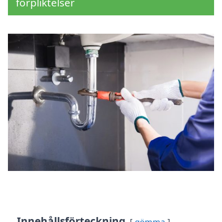
förpliktelser
Innehållsförteckning
gömma