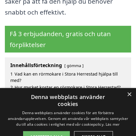
säker på att få den hjälp du behöver
snabbt och effektivt.
Få 3 erbjudanden, gratis och utan
förpliktelser
Innehållsförteckning
gömma
1
Vad kan en rörmokare i Stora Herrestad hjälpa till
med?
2
Hur mycket kostar en rörmokare i Stora Herrestad?
×
3
Fördelar med att välja rörmokare i Stora Herrestad
Denna webbplats använder
4
Sök efter en skicklig rörmokare i de omgivande
cookies
städerna runt Stora Herrestad
Denna webbplats använder cookies för att förbättra
användarupplevelsen. Genom att använda vår webbplats samtycker
du till alla cookies i enlighet med vår cookiepolicy.
Läs mer