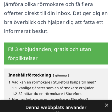
jämföra olika rörmokare och få flera
offerter direkt till din inbox. Det ger dig en
bra överblick och hjälper dig att fatta ett
informerat beslut.
Få 3 erbjudanden, gratis och utan
förpliktelser
Innehållsförteckning
gömma
1
Vad kan en rörmokare i Sturefors hjälpa till med?
1.1
Vanliga tjänster som en rörmokare erbjuder
1.2
Så hittar du en rörmokare i Sturefors
2
Hur mycket kostar en rörmokare i Sturefors?
×
3
Fördelar med att välja rörmokare i Sturefors
Denna webbplats använder
4
Sök efter en skicklig rörmokare i de omgivande