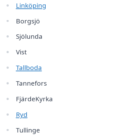
Linköping
Borgsjö
Sjölunda
Vist
Tallboda
Tannefors
FjärdeKyrka
Ryd
Tullinge