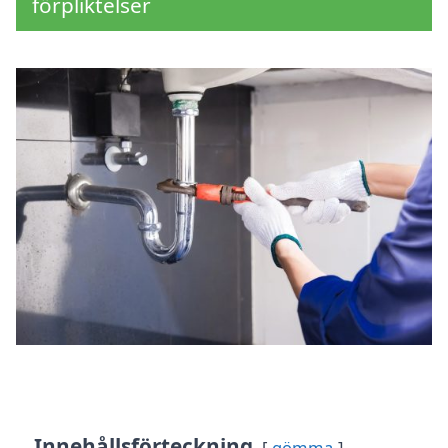
förpliktelser
Innehållsförteckning
gömma