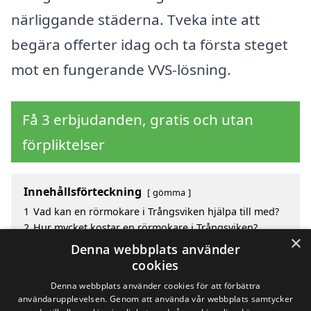
närliggande städerna. Tveka inte att
begära offerter idag och ta första steget
mot en fungerande VVS-lösning.
Få 3 erbjudanden, gratis och utan
förpliktelser
Innehållsförteckning
gömma
1
Vad kan en rörmokare i Trångsviken hjälpa till med?
2
Hur mycket kostar en rörmokare i Trångsviken?
×
3
Fördelar med att välja rörmokare i Trångsviken
Denna webbplats använder
4
Sök efter en skicklig rörmokare i de omgivande
cookies
städerna Trångsviken
Denna webbplats använder cookies för att förbättra
användarupplevelsen. Genom att använda vår webbplats samtycker