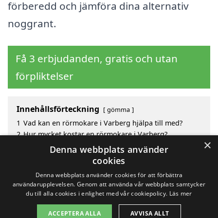
förberedd och jämföra dina alternativ
noggrant.
Få 3 erbjudanden, gratis och utan
förpliktelser
Innehållsförteckning
gömma
1
Vad kan en rörmokare i Varberg hjälpa till med?
2
Hur mycket kostar en rörmokare i Varberg?
×
3
Fördelar med att välja rörmokare i Varberg
Denna webbplats använder
4
Sök efter en skicklig rörmokare i de omgivande
cookies
städerna runt Varberg
Denna webbplats använder cookies för att förbättra
användarupplevelsen. Genom att använda vår webbplats samtycker
du till alla cookies i enlighet med vår cookiepolicy.
Läs mer
Copyright 2026 - Pilanto Aps
ACCEPTERA ALLA
AVVISA ALLT