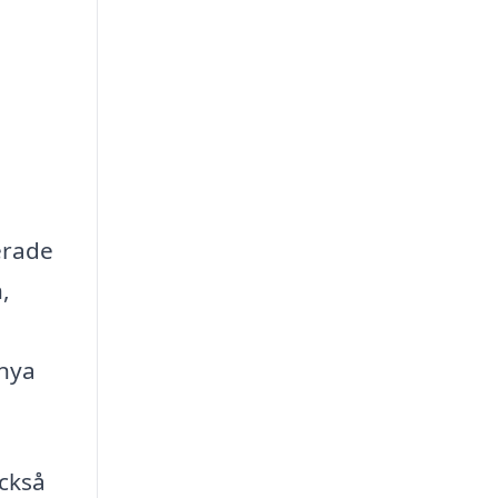
erade
,
 nya
också