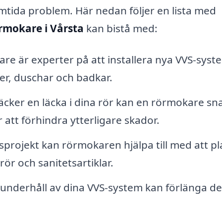
tida problem. Här nedan följer en lista med
rmokare i Vårsta
kan bistå med:
e är experter på att installera nya VVS-syst
ter, duschar och badkar.
ker en läcka i dina rör kan en rörmokare sn
 att förhindra ytterligare skador.
sprojekt kan rörmokaren hjälpa till med att p
ör och sanitetsartiklar.
nderhåll av dina VVS-system kan förlänga de
.