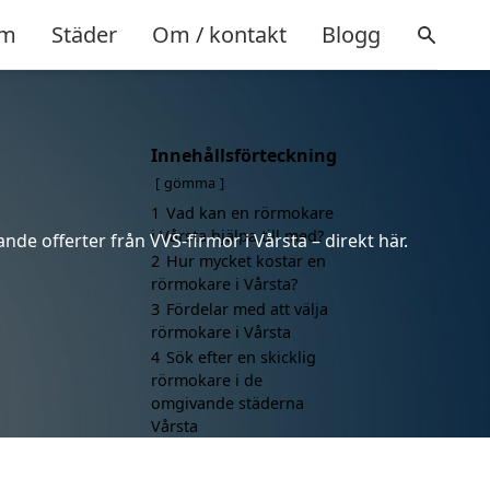
m
Städer
Om / kontakt
Blogg
Innehållsförteckning
gömma
1
Vad kan en rörmokare
i Vårsta hjälpa till med?
nde offerter från VVS-firmor i Vårsta – direkt här.
2
Hur mycket kostar en
rörmokare i Vårsta?
3
Fördelar med att välja
rörmokare i Vårsta
4
Sök efter en skicklig
rörmokare i de
omgivande städerna
Vårsta