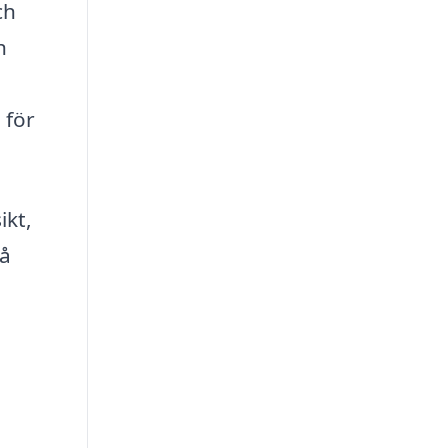
ch
h
 för
ikt,
Så