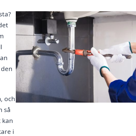
sta?
det
om
l
kan
a den
, och
n så
k kan
are i