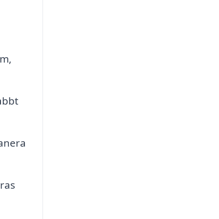
em,
abbt
lanera
ras