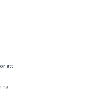
ör att
arna