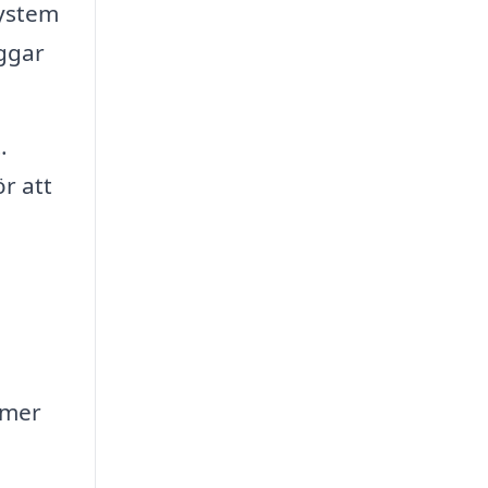
system
äggar
.
r att
mmer