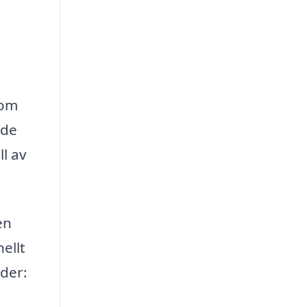
nom
 de
ll av
en
ellt
uder: