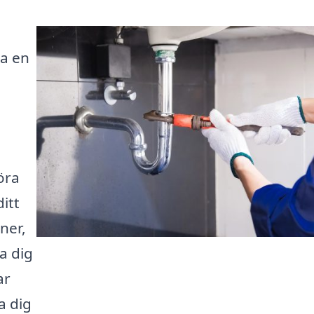
ta en
öra
itt
ner,
pa dig
ar
a dig