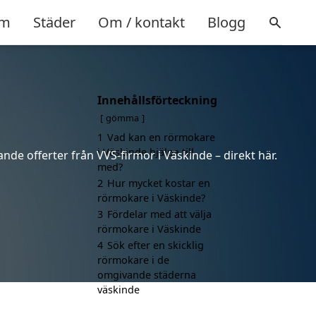
m
Städer
Om / kontakt
Blogg
Innehållsförteckning
gömma
1
Vad kan en rörmokare
i Väskinde hjälpa till
nde offerter från VVS-firmor i Väskinde – direkt här.
med?
2
Hur mycket kostar en
rörmokare i Väskinde?
3
Fördelar med att välja
rörmokare i Väskinde
4
Sök efter en skicklig
rörmokare i de
omgivande städerna
väskinde