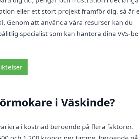
ara dig tid, pengar och frustration i det långa
ion eller ett stort projekt framför dig, så är 
 val. Genom att använda våra resurser kan du
pålitlig specialist som kan hantera dina VVS-b
iktelser
rörmokare i Väskinde?
ariera i kostnad beroende på flera faktorer.
n 500 och 1 200 kronor per timme, beroende på