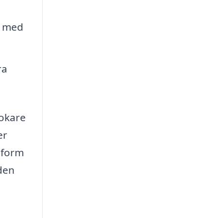
t med
ra
mokare
er
ttform
den