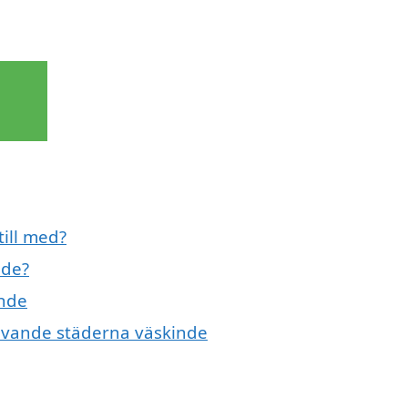
till med?
nde?
inde
givande städerna väskinde