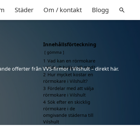
m
Städer
Om / kontakt
Blogg
Innehållsförteckning
gömma
1
Vad kan en rörmokare
i Vilshult hjälpa till med?
de offerter från VVS-firmor i Vilshult – direkt här.
2
Hur mycket kostar en
rörmokare i Vilshult?
3
Fördelar med att välja
rörmokare i Vilshult
4
Sök efter en skicklig
rörmokare i de
omgivande städerna till
Vilshult