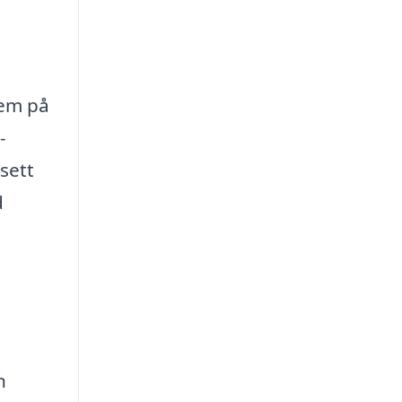
lem på
-
sett
d
h