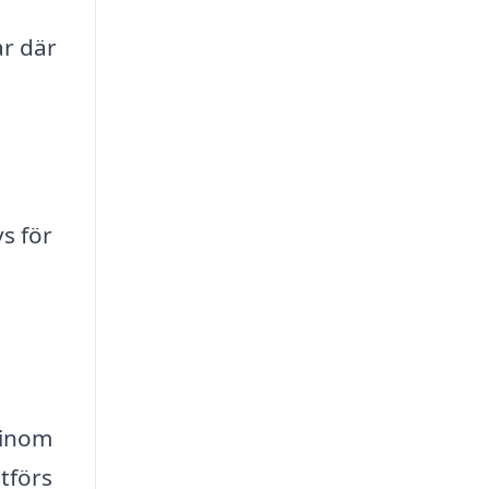
r där
s för
t inom
utförs