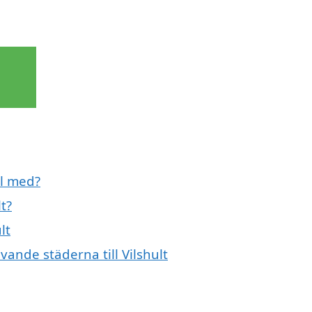
ll med?
t?
lt
vande städerna till Vilshult