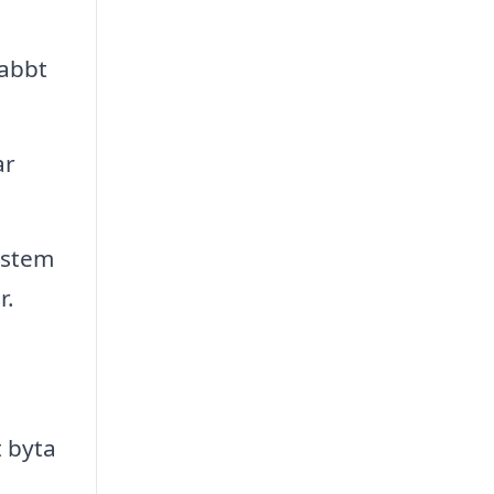
abbt
ar
system
r.
t byta