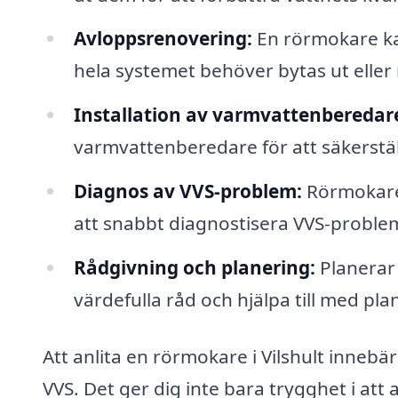
Avloppsrenovering:
En rörmokare ka
hela systemet behöver bytas ut eller
Installation av varmvattenberedar
varmvattenberedare för att säkerställ
Diagnos av VVS-problem:
Rörmokare 
att snabbt diagnostisera VVS-proble
Rådgivning och planering:
Planerar
värdefulla råd och hjälpa till med pla
Att anlita en rörmokare i Vilshult innebär
VVS. Det ger dig inte bara trygghet i att 