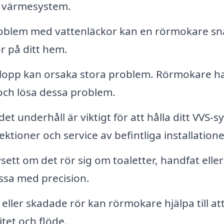
h värmesystem.
blem med vattenläckor kan en rörmokare sn
r på ditt hem.
lopp kan orsaka stora problem. Rörmokare h
 och lösa dessa problem.
t underhåll är viktigt för att hålla ditt VVS-
tioner och service av befintliga installatione
ett om det rör sig om toaletter, handfat eller
ssa med precision.
ller skadade rör kan rörmokare hjälpa till at
itet och flöde.