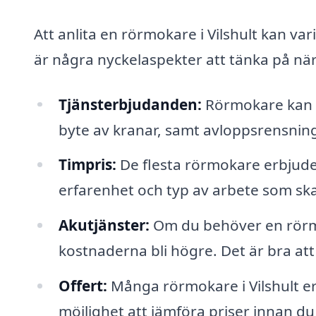
Att anlita en rörmokare i Vilshult kan var
är några nyckelaspekter att tänka på när
Tjänsterbjudanden:
Rörmokare kan hj
byte av kranar, samt avloppsrensnin
Timpris:
De flesta rörmokare erbjude
erfarenhet och typ av arbete som ska
Akutjänster:
Om du behöver en rörmo
kostnaderna bli högre. Det är bra att
Offert:
Många rörmokare i Vilshult erb
möjlighet att jämföra priser innan d