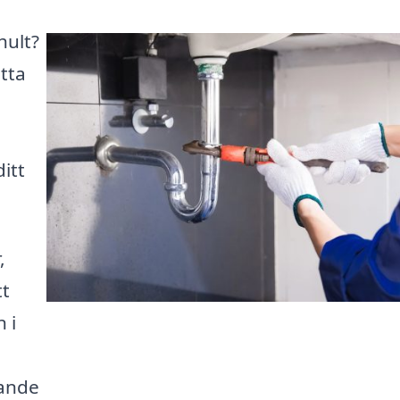
hult?
itta
itt
,
tt
 i
dande