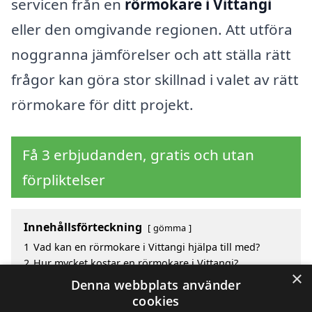
servicen från en
rörmokare i Vittangi
eller den omgivande regionen. Att utföra
noggranna jämförelser och att ställa rätt
frågor kan göra stor skillnad i valet av rätt
rörmokare för ditt projekt.
Få 3 erbjudanden, gratis och utan
förpliktelser
Innehållsförteckning
gömma
1
Vad kan en rörmokare i Vittangi hjälpa till med?
2
Hur mycket kostar en rörmokare i Vittangi?
×
3
Fördelar med att välja rörmokare i Vittangi
Denna webbplats använder
4
Sök efter en skicklig rörmokare i de omgivande
cookies
städerna Vittangi