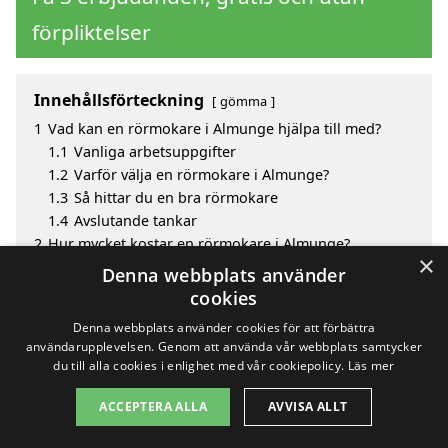
förpliktelser
Innehållsförteckning
gömma
1
Vad kan en rörmokare i Almunge hjälpa till med?
1.1
Vanliga arbetsuppgifter
1.2
Varför välja en rörmokare i Almunge?
1.3
Så hittar du en bra rörmokare
1.4
Avslutande tankar
2
Hur mycket kostar en rörmokare i Almunge?
×
3
Fördelar med att välja rörmokare i Almunge
Denna webbplats använder
4
Sök efter en skicklig rörmokare i de omgivande
cookies
städerna Almunge
Denna webbplats använder cookies för att förbättra
användarupplevelsen. Genom att använda vår webbplats samtycker
du till alla cookies i enlighet med vår cookiepolicy.
Läs mer
Copyright 2026 - Pilanto Aps
ACCEPTERA ALLA
AVVISA ALLT
Hem
Om / kontakt
Blogg
Webbplatskarta
Villkor