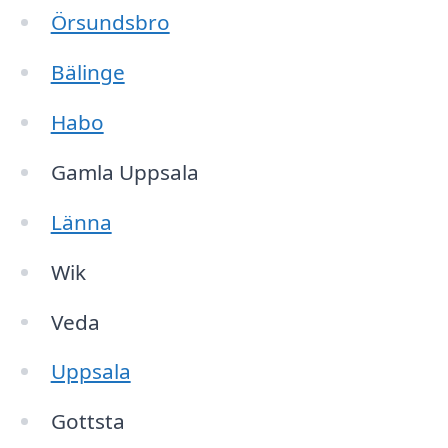
Örsundsbro
Bälinge
Habo
Gamla Uppsala
Länna
Wik
Veda
Uppsala
Gottsta